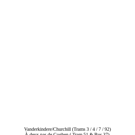
Vanderkindere/Churchill (Trams 3 / 4 / 7 / 92)
À deux pas de Coghen (
Tram 51 &
Bus 37)