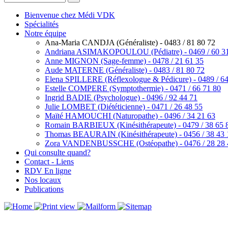
Bienvenue chez Médi VDK
Spécialités
Notre équipe
Ana-Maria CANDJA (Généraliste) - 0483 / 81 80 72
Andriana ASIMAKOPOULOU (Pédiatre) - 0469 / 60 3
Anne MIGNON (Sage-femme) - 0478 / 21 61 35
Aude MATERNE (Généraliste) - 0483 / 81 80 72
Elena SPILLERE (Réflexologue & Pédicure) - 0489 / 64
Estelle COMPERE (Symptothermie) - 0471 / 66 71 80
Ingrid BADIE (Psychologue) - 0496 / 92 44 71
Julie LOMBET (Diététicienne) - 0471 / 26 48 55
Maïté HAMOUCHI (Naturopathe) - 0496 / 34 21 63
Romain BARBIEUX (Kinésithérapeute) - 0479 / 38 65 
Thomas BEAURAIN (Kinésithérapeute) - 0456 / 38 43 
Zora VANDENBUSSCHE (Ostéopathe) - 0476 / 28 28 
Qui consulte quand?
Contact - Liens
RDV En ligne
Nos locaux
Publications